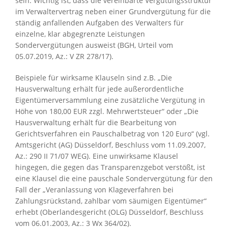
sein. Wichtig ist, dass die vereinbarte Vergütungsstruktur
im Verwaltervertrag neben einer Grundvergütung für die
ständig anfallenden Aufgaben des Verwalters für
einzelne, klar abgegrenzte Leistungen
Sondervergütungen ausweist (BGH, Urteil vom
05.07.2019, Az.: V ZR 278/17).
Beispiele für wirksame Klauseln sind z.B. „Die
Hausverwaltung erhält für jede außerordentliche
Eigentümerversammlung eine zusätzliche Vergütung in
Höhe von 180,00 EUR zzgl. Mehrwertsteuer“ oder „Die
Hausverwaltung erhält für die Bearbeitung von
Gerichtsverfahren ein Pauschalbetrag von 120 Euro“ (vgl.
Amtsgericht (AG) Düsseldorf, Beschluss vom 11.09.2007,
Az.: 290 II 71/07 WEG). Eine unwirksame Klausel
hingegen, die gegen das Transparenzgebot verstößt, ist
eine Klausel die eine pauschale Sondervergütung für den
Fall der „Veranlassung von Klageverfahren bei
Zahlungsrückstand, zahlbar vom säumigen Eigentümer“
erhebt (Oberlandesgericht (OLG) Düsseldorf, Beschluss
vom 06.01.2003, Az.: 3 Wx 364/02).