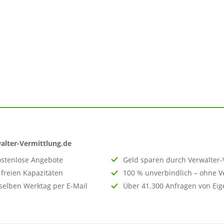
ostenlos & unverbindlich
– Sie gehen keine Verpflichtung ein
hre Daten werden
SSL-verschlüsselt
übertragen
ngaben nur für die Angebotserstellung
– kein Spam, niemals
1.300+ Eigentümer
vertrauen unserem Service seit 2009
alter-Vermittlung.de
kostenlose Angebote
Geld sparen durch Verwalter-
freien Kapazitäten
100 % unverbindlich – ohne V
selben Werktag per E-Mail
Über 41.300 Anfragen von Eig