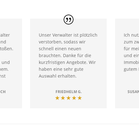
alter
Unser Verwalter ist plötzlich
Ich nut
und
verstorben, sodass wir
zum zw
stoßen.
schnell einen neuen
für me
brauchten. Danke für die
und ein
l und
kurzfristigen Angebote. Wir
Immobil
uem.
haben eine sehr gute
gutem 
nst
Auswahl erhalten.
ICH
FRIEDHELM G.
SUSA
★★★★★